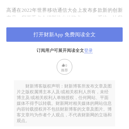
高通在2022年世界移动通信大会上发布多款新的创新
产品。我要重点介绍新推出的骁龙X70 5G系统。让我
们在高通的诸多首创中看看骁龙X70。
打开财新App 免费阅读全文
诸多首创之首
订阅用户可展开阅读全文
登录
骁龙X70 5G调制解调器是高通的第5代5G调制解调
0
推荐
器，率先在5G调制解调器及射频系统中集成AI处理
器。高通拥有多项首创，这只是其中一例。骁龙X50
财新博客版权声明：财新博客所发布文章及图
是全球首款5G调制解调器、5G参考设计、5G毫米波模
片之版权属博主本人及/或相关权利人所有，未经
组和毫米波参考设计。骁龙X55拥有全球首个实现更
博主及/或相关权利人单独授权，任何网站、平面
媒体不得予以转载。财新网对相关媒体的网站信息
高5G能效的宽带包络追踪解决方案。 骁龙X60是全球
内容转载授权并不包括财新博客的文章及图片。博
首款支持毫米波和sub-6 GHz聚合的调制解调器，从
客文章均为作者个人观点，不代表财新网的立场和
X65到X70都是全球唯一支持每个5G频段（从600MHz
观点。
到41GHz）的5G解决方案。X65还是全球首个10Gbps